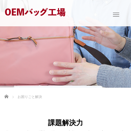
T
o
g
g
l
e
n
a
v
i
g
a
t
i
Home
お困りごと解決
o
n
課題解決力