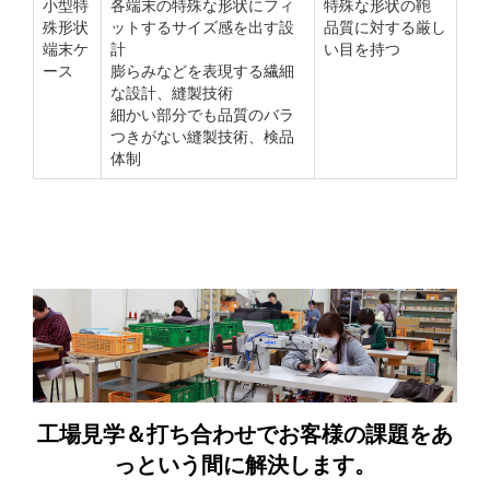
小型特
各端末の特殊な形状にフィ
特殊な形状の鞄
殊形状
ットするサイズ感を出す設
品質に対する厳し
端末ケ
計
い目を持つ
ース
膨らみなどを表現する繊細
な設計、縫製技術
細かい部分でも品質のバラ
つきがない縫製技術、検品
体制
工場見学＆打ち合わせでお客様の課題をあ
っという間に解決します。