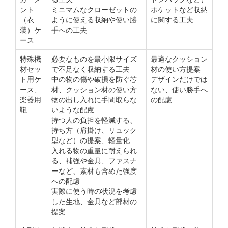
ント
ミニマムなクローゼットの
ポケットなど収納
（衣
ように使える収納や使い勝
に関する工夫
装）ケ
手への工夫
ース
特殊機
必要なものを最小限サイズ
最適なクッション
材セッ
で不足なく収納する工夫
材の使い方提案
ト用ケ
中の物の傷や破損を防ぐ芯
デザインだけでは
ース、
材、クッション材の使い方
ない、使い勝手へ
楽器用
物の出し入れに手間取らな
の配慮
鞄
いような配慮
持つ人の負担を軽減する、
持ち方（肩掛け、リュック
型など）の提案、軽量化
入れる物の重量に耐えられ
る、補強や金具、ファスナ
ーなど、素材も含めた強度
への配慮
実際に使う時の状況を考慮
した生地、金具など部材の
提案