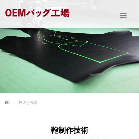
T
o
g
g
l
e
n
a
v
i
g
a
t
i
Home
技術と設備
o
n
鞄制作技術