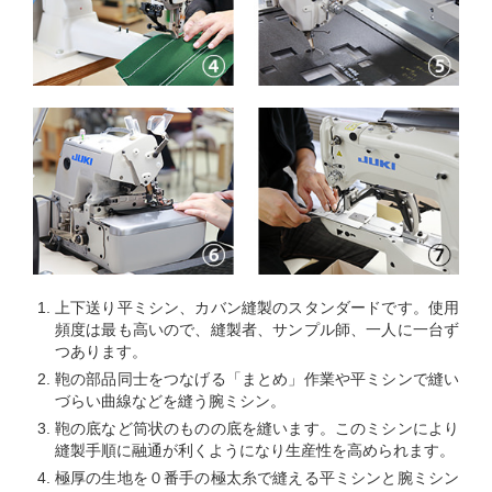
上下送り平ミシン、カバン縫製のスタンダードです。使用
頻度は最も高いので、縫製者、サンプル師、一人に一台ず
つあります。
鞄の部品同士をつなげる「まとめ」作業や平ミシンで縫い
づらい曲線などを縫う腕ミシン。
鞄の底など筒状のものの底を縫います。このミシンにより
縫製手順に融通が利くようになり生産性を高められます。
極厚の生地を０番手の極太糸で縫える平ミシンと腕ミシン