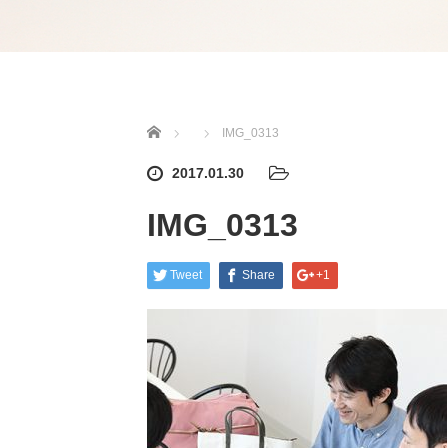
Home
IMG_0313
2017.01.30
IMG_0313
Tweet
Share
+1